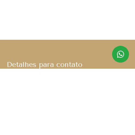
Detalhes para contato
EQUIPE SABIÁ IMÓVEIS
WhatsApp
(11) 91367-8280
E-mail
CONTATO@SABIAIMOVEIS.COM.BR
Entre em Contato
Nome
E-mail