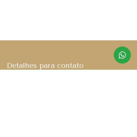
Detalhes para contato
EQUIPE SABIÁ IMÓVEIS
WhatsApp
(11) 91367-8280
E-mail
CONTATO@SABIAIMOVEIS.COM.BR
Entre em Contato
Nome
E-mail