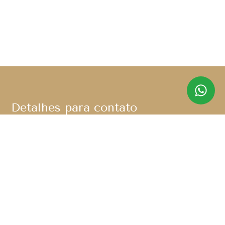
Detalhes para contato
EQUIPE SABIÁ IMÓVEIS
WhatsApp
(11) 91367-8280
E-mail
CONTATO@SABIAIMOVEIS.COM.BR
Entre em Contato
Nome
E-mail