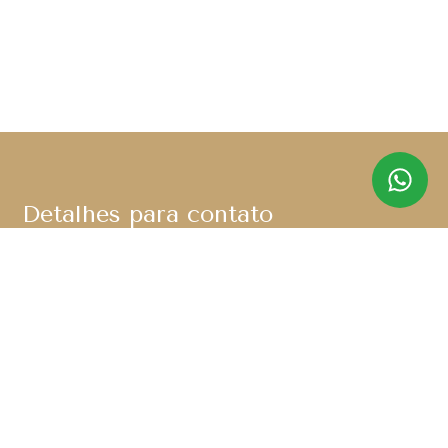
Detalhes para contato
EQUIPE SABIÁ IMÓVEIS
WhatsApp
(11) 91367-8280
E-mail
CONTATO@SABIAIMOVEIS.COM.BR
Entre em Contato
Nome
E-mail